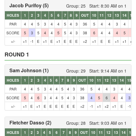
Jacob Purifoy (5)
Group: 25 Start: 8:30 AM on 1
HOLES
1
2
3
4
5
6
7
8
9
OUT
10
11
12
13
14
15
PAR
4
4
5
3
4
4
5
4
3
36
5
4
4
3
4
4
SCORE
5
3
5
4
4
5
5
4
3
38
6
4
4
4
5
5
+/-
+1
-1
E
+1
E
+1
E
E
E
+2
+1
E
E
+1
+1
+1
ROUND 1
Sam Johnson (1)
Group: 29 Start: 9:14 AM on 1
HOLES
1
2
3
4
5
6
7
8
9
OUT
10
11
12
13
14
15
PAR
4
4
5
3
4
4
5
4
3
36
5
4
4
3
4
4
SCORE
5
4
6
3
4
4
5
4
3
38
4
5
6
4
4
3
+/-
+1
E
+1
E
E
E
E
E
E
+2
-1
+1
+2
+1
E
-1
Fletcher Dasso (2)
Group: 28 Start: 9:03 AM on 1
HOLES
1
2
3
4
5
6
7
8
9
OUT
10
11
12
13
14
15