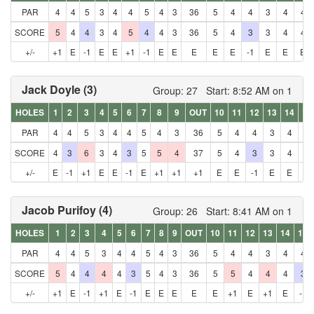
PAR
4
4
5
3
4
4
5
4
3
36
5
4
4
3
4
4
SCORE
5
4
4
3
4
5
4
4
3
36
5
4
3
3
4
4
+/-
+1
E
-1
E
E
+1
-1
E
E
E
E
E
-1
E
E
E
Jack Doyle (3)
Group: 27 Start: 8:52 AM on 1
HOLES
1
2
3
4
5
6
7
8
9
OUT
10
11
12
13
14
15
PAR
4
4
5
3
4
4
5
4
3
36
5
4
4
3
4
4
SCORE
4
3
6
3
4
3
5
5
4
37
5
4
3
3
4
4
+/-
E
-1
+1
E
E
-1
E
+1
+1
+1
E
E
-1
E
E
E
Jacob Purifoy (4)
Group: 26 Start: 8:41 AM on 1
HOLES
1
2
3
4
5
6
7
8
9
OUT
10
11
12
13
14
15
PAR
4
4
5
3
4
4
5
4
3
36
5
4
4
3
4
4
SCORE
5
4
4
4
4
3
5
4
3
36
5
5
4
4
4
3
+/-
+1
E
-1
+1
E
-1
E
E
E
E
E
+1
E
+1
E
-1