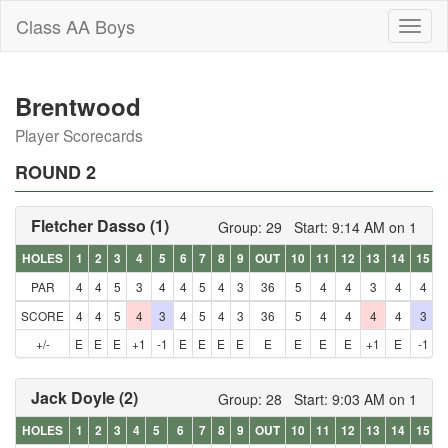
Class AA Boys
Toggl
naviga
Brentwood
Player Scorecards
ROUND 2
Fletcher Dasso (1)
Group: 29 Start: 9:14 AM on 1
HOLES
1
2
3
4
5
6
7
8
9
OUT
10
11
12
13
14
15
1
PAR
4
4
5
3
4
4
5
4
3
36
5
4
4
3
4
4
SCORE
4
4
5
4
3
4
5
4
3
36
5
4
4
4
4
3
+/-
E
E
E
+1
-1
E
E
E
E
E
E
E
E
+1
E
-1
Jack Doyle (2)
Group: 28 Start: 9:03 AM on 1
HOLES
1
2
3
4
5
6
7
8
9
OUT
10
11
12
13
14
15
1